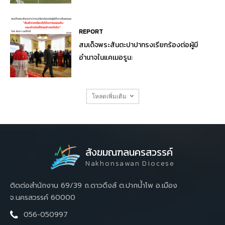
REPORT
สมเด็จพระสันตะปาปาทรงเรียกร้องต่อผู้มี
อำนาจในแคเมอรูน:
โหลดเพิ่มเติม
สังฆมณฑลนครสวรรค์
Nakhonsawan Diocese
ติดต่อสำนักงาน 69/39 ถ.ดาวดึงส์ ต.ปากน้ำโพ อ.เมือง
จ.นครสวรรค์ 60000
056-050997