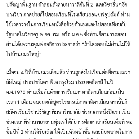
ปรัชญาพื้นฐาน คำสอนสังคายนาวาติกันที่ 2 และวิชาอื่นๆอีก
บางวิชา ภาคบ่ายก็ไปสอนเรียนที่โรงเรียนยอแซฟอุปถัมภ์ ท่าน
ใช้เวลาว่างในการเรียนหนังสือด้วยตัวเองและไปสอบเทียบกับ
รัฐบาลในวิชาครู พ.กศ. พม. หรือ ม.ศ.5 ซึ่งท่านก็สามารถสอบ
ผ่านได้เพราะคุณพ่ออธิการประกาศว่า “ถ้าใครสอบไม่ผ่านไม่ให้
ไปบ้านเณรใหญ่”
เมื่อจบ 4 ปีที่บ้านเณรเล็กแล้ว ท่านถูกส่งไปเรียนต่อที่สามเณรา
ลัยใหญ่ ปรอปากันดา ฟีเด กรุงโรม ประเทศอิตาลี ในปี
ค.ศ.1970 ท่านเริ่มต้นด้วยการเรียนภาษาอิตาเลียนก่อนเป็น
เวลา 1 เดือน จนจบหลักสูตรไวยกรณ์ภาษาอิตาเลียน จากนั้นก็
สมัครเรียนวิชาปรัชญาที่มหาวิทยาลัย ช่วงเวลาหนึ่งปีแรก เป็น
ช่วงเวลาที่ท่านพยายามทุ่มเทให้กับการศึกษาเล่าเรียนเต็มที่ พอ
ขึ้นปีที่ 2 ท่านได้รับเลือกให้เป็นหัวหน้าชั้น และมีบทบาทในการ