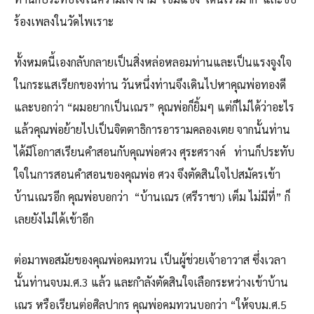
ร้องเพลงในวัดไพเราะ
ทั้งหมดนี้เองกลับกลายเป็นสิ่งหล่อหลอมท่านและเป็นแรงจูงใจ
ในกระแสเรียกของท่าน วันหนึ่งท่านจึงเดินไปหาคุณพ่อทองดี
และบอกว่า “ผมอยากเป็นเณร” คุณพ่อก็ยิ้มๆ แต่ก็ไม่ได้ว่าอะไร
แล้วคุณพ่อย้ายไปเป็นจิตตาธิการอารามคลองเตย จากนั้นท่าน
ได้มีโอกาสเรียนคำสอนกับคุณพ่อศวง ศุระศรางค์ ท่านก็ประทับ
ใจในการสอนคำสอนของคุณพ่อ ศวง จึงตัดสินใจไปสมัครเข้า
บ้านเณรอีก คุณพ่อบอกว่า “บ้านเณร (ศรีราชา) เต็ม ไม่มีที่” ก็
เลยยังไม่ได้เข้าอีก
ต่อมาพอสมัยของคุณพ่อคมทวน เป็นผู้ช่วยเจ้าอาวาส ซึ่งเวลา
นั้นท่านจบม.ศ.3 แล้ว และกำลังตัดสินใจเลือกระหว่างเข้าบ้าน
เณร หรือเรียนต่อศิลปากร คุณพ่อคมทวนบอกว่า “ให้จบม.ศ.5