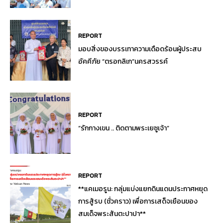
REPORT
มอบสิ่งของบรรเทาความเดือดร้อนผู้ประสบ
อัคคีภัย “ตรอกลิเก”นครสวรรค์
REPORT
“รักกางเขน .. ติดตามพระเยซูเจ้า”
REPORT
**แคเมอรูน: กลุ่มแบ่งแยกดินแดนประกาศหยุด
การสู้รบ (ชั่วคราว) เพื่อการเสด็จเยือนของ
สมเด็จพระสันตะปาปา**