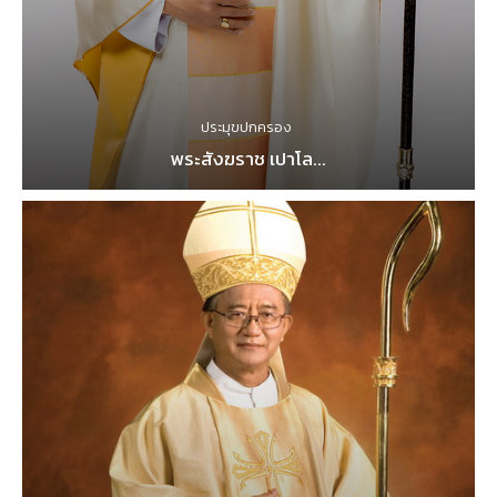
ประมุขปกครอง
พระสังฆราช เปาโล...