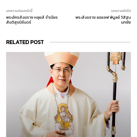
บทความก่อนหน้านี้
บทความถัดไป
พระอัครสังฆราช หลุยส์ จำเนียร
พระสังฆราช ยอแซฟ พิบูลย์ วิสิฐน
สันติสุขนิรันดร์
นทชัย
RELATED POST