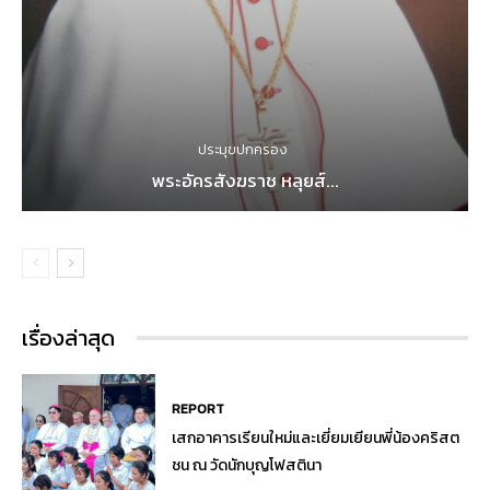
ประมุขปกครอง
พระอัครสังฆราช หลุยส์...
เรื่องล่าสุด
REPORT
เสกอาคารเรียนใหม่และเยี่ยมเยียนพี่น้องคริสต
ชน ณ วัดนักบุญโฟสตินา