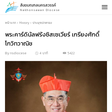
สังฆมณฑลนครสวรรค์
Nakhonsawan Diocese
หน้าแรก
History
ประมุขปกครอง
พระคาร์ดินัลฟรังซิสเซเวียร์ เกรียงศักดิ์
โกวิทวาณิช
5422
By
nsdiocese
4
นาที