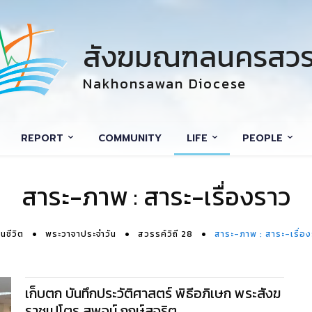
สังฆมณฑลนครสวร
Nakhonsawan Diocese
REPORT
COMMUNITY
LIFE
PEOPLE
สาระ-ภาพ : สาระ-เรื่องราว
นชีวิต
พระวาจาประจำวัน
สวรรค์วิถี 28
สาระ-ภาพ : สาระ-เรื่อ
เก็บตก บันทึกประวัติศาสตร์ พิธีอภิเษก พระสังฆ
ราชเปโตร สุพจน์ ฤกษ์สุจริต