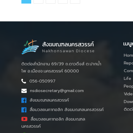
เมนู
สังฆมณฑลนครสวรรค์
Nakhonsawan Diocese
Hom
Repo
ติดต่อสำนักงาน 69/39 ถ.ดาวดึงส์ ต.ปากน้ำ
Com
โพ อ.เมืองจ.นครสวรรค์ 60000
Life
056-050997
Peop
nsdiosecretary@gmail.com
Vide
สังฆมณฑลนครสวรรค์
Down
ติดต่
สื่อมวลชนคาทอลิก สังฆมณฑลนครสวรรค์
สื่อมวลชนคาทอลิก สังฆมณฑล
นครสวรรค์