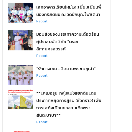
เสกอาคารเรียนใหม่และเยี่ยมเยียนพี่
น้องคริสตชน ณ วัดนักบุญโฟสตินา
Report
มอบสิ่งของบรรเทาความเดือดร้อน
ผู้ประสบอัคคีภัย “ตรอก
ลิเก”นครสวรรค์
Report
“รักกางเขน .. ติดตามพระเยซูเจ้า”
Report
**แคเมอรูน: กลุ่มแบ่งแยกดินแดน
ประกาศหยุดการสู้รบ (ชั่วคราว) เพื่อ
การเสด็จเยือนของสมเด็จพระ
สันตะปาปา**
Report