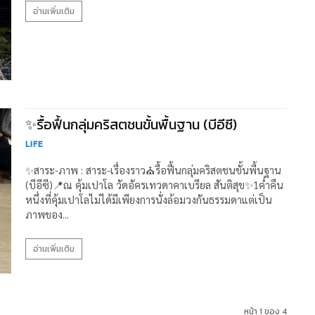
อ่านเพิ่มเติม
✨รื้อฟื้นกลุ่มคริสตชนขั้นพื้นฐาน (บีอีซี)
LIFE
✨สาระ-ภาพ : สาระ-เรื่องราว⛪รื้อฟื้นกลุ่มคริสตชนขั้นพื้นฐาน
(บีอีซี)📍ณ คุ้มเปาโล วัดอัครเทวดาคาเบรียล สันติสุข✨1ค่ำคืน
หนึ่งที่คุ้มเปาโลไม่ได้มีเพียงการนั่งล้อมวงกันธรรมดาแต่เป็น
ภาพของ...
อ่านเพิ่มเติม
หน้า 1 ของ 4