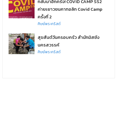
กลับมาอีกครั้ง! COVID CAMP SS2
ค่ายเยาวชนคาทอลิก Covid Camp
ครั้งที่ 2
ศิษย์พระคริสต์
สุขสันต์วันครอบครัว สำนักมิสซัง
นครสวรรค์
ศิษย์พระคริสต์