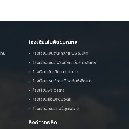
โรงเรียนในสังฆมณฑล
ไทย
โรงเรียนเซนต์นิโกลาส พิษณุโลก
โรงเรียนเซนต์ฟรังซิสเซเวียร์ มัธโนทัย
โรงเรียนภัทรวิทยา แม่สอด
โรงเรียนเซนต์กาเบรียลสันติพัฒนา
โรงเรียนพระวรสาร
โรงเรียนยอแซฟพิจิตร
โรงเรียนเซนต์แมรี่อุตรดิตถ์
ลิงก์คาทอลิก