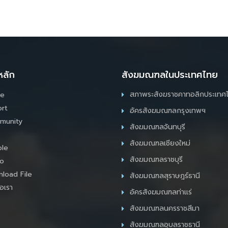
หลัก
สังฆมณฑลในประเทศไทย
สภาพระสังฆราชคาทอลิกประเทศ
e
rt
อัครสังฆมณฑลกรุงเทพฯ
munity
สังฆมณฑลจันทบุรี
สังฆมณฑลเชียงใหม่
le
สังฆมณฑลราชบุรี
o
load File
สังฆมณฑลสุราษฎร์ธานี
อเรา
อัครสังฆมณฑลท่าแร่
สังฆมณฑลนครราชสีมา
สังฆมณฑลอุบลราชธานี