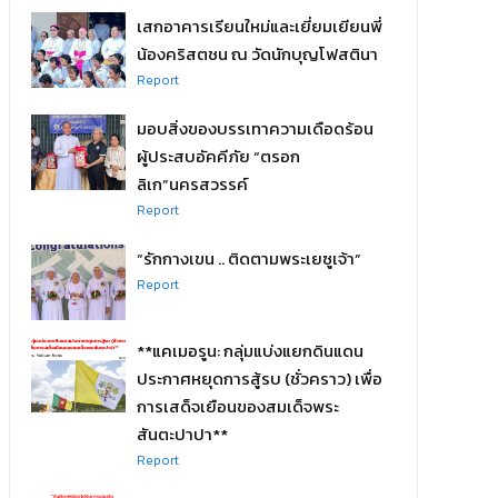
เสกอาคารเรียนใหม่และเยี่ยมเยียนพี่
น้องคริสตชน ณ วัดนักบุญโฟสตินา
Report
มอบสิ่งของบรรเทาความเดือดร้อน
ผู้ประสบอัคคีภัย “ตรอก
ลิเก”นครสวรรค์
Report
“รักกางเขน .. ติดตามพระเยซูเจ้า”
Report
**แคเมอรูน: กลุ่มแบ่งแยกดินแดน
ประกาศหยุดการสู้รบ (ชั่วคราว) เพื่อ
การเสด็จเยือนของสมเด็จพระ
สันตะปาปา**
Report