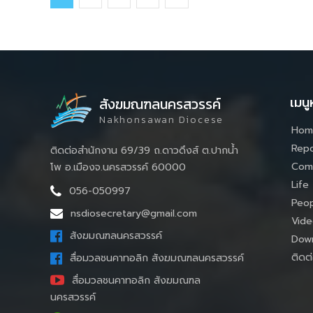
เมนู
สังฆมณฑลนครสวรรค์
Nakhonsawan Diocese
Hom
Repo
ติดต่อสำนักงาน 69/39 ถ.ดาวดึงส์ ต.ปากน้ำ
Com
โพ อ.เมืองจ.นครสวรรค์ 60000
Life
056-050997
Peop
nsdiosecretary@gmail.com
Vide
สังฆมณฑลนครสวรรค์
Down
ติดต่
สื่อมวลชนคาทอลิก สังฆมณฑลนครสวรรค์
สื่อมวลชนคาทอลิก สังฆมณฑล
นครสวรรค์