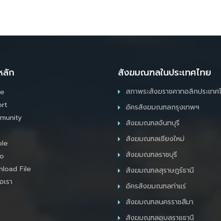
หลัก
สังฆมณฑลในประเทศไทย
สภาพระสังฆราชคาทอลิกประเทศ
e
rt
อัครสังฆมณฑลกรุงเทพฯ
munity
สังฆมณฑลจันทบุรี
สังฆมณฑลเชียงใหม่
le
สังฆมณฑลราชบุรี
o
load File
สังฆมณฑลสุราษฎร์ธานี
อเรา
อัครสังฆมณฑลท่าแร่
สังฆมณฑลนครราชสีมา
สังฆมณฑลอุบลราชธานี