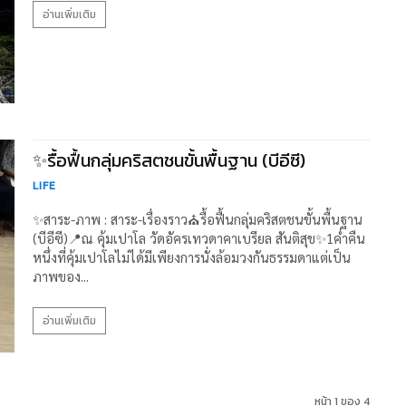
อ่านเพิ่มเติม
✨รื้อฟื้นกลุ่มคริสตชนขั้นพื้นฐาน (บีอีซี)
LIFE
✨สาระ-ภาพ : สาระ-เรื่องราว⛪รื้อฟื้นกลุ่มคริสตชนขั้นพื้นฐาน
(บีอีซี)📍ณ คุ้มเปาโล วัดอัครเทวดาคาเบรียล สันติสุข✨1ค่ำคืน
หนึ่งที่คุ้มเปาโลไม่ได้มีเพียงการนั่งล้อมวงกันธรรมดาแต่เป็น
ภาพของ...
อ่านเพิ่มเติม
หน้า 1 ของ 4