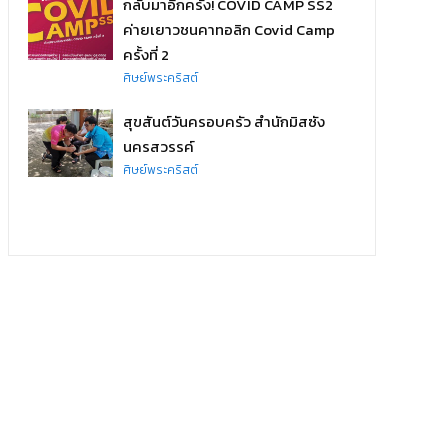
กลับมาอีกครั้ง! COVID CAMP SS2
ค่ายเยาวชนคาทอลิก Covid Camp
ครั้งที่ 2
ศิษย์พระคริสต์
สุขสันต์วันครอบครัว สำนักมิสซัง
นครสวรรค์
ศิษย์พระคริสต์