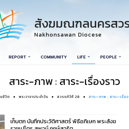
สังฆมณฑลนครสวร
Nakhonsawan Diocese
REPORT
COMMUNITY
LIFE
PEOPLE
สาระ-ภาพ : สาระ-เรื่องราว
นชีวิต
พระวาจาประจำวัน
สวรรค์วิถี 28
สาระ-ภาพ : สาระ-เรื่อ
เก็บตก บันทึกประวัติศาสตร์ พิธีอภิเษก พระสังฆ
ราชเปโตร สุพจน์ ฤกษ์สุจริต