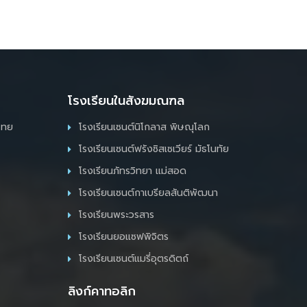
โรงเรียนในสังฆมณฑล
ไทย
โรงเรียนเซนต์นิโกลาส พิษณุโลก
โรงเรียนเซนต์ฟรังซิสเซเวียร์ มัธโนทัย
โรงเรียนภัทรวิทยา แม่สอด
โรงเรียนเซนต์กาเบรียลสันติพัฒนา
โรงเรียนพระวรสาร
โรงเรียนยอแซฟพิจิตร
โรงเรียนเซนต์แมรี่อุตรดิตถ์
ลิงก์คาทอลิก