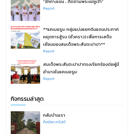
“รักกางเขน .. ติดตามพระเยซูเจ้า”
Report
**แคเมอรูน: กลุ่มแบ่งแยกดินแดนประกาศ
หยุดการสู้รบ (ชั่วคราว) เพื่อการเสด็จ
เยือนของสมเด็จพระสันตะปาปา**
Report
สมเด็จพระสันตะปาปาทรงเรียกร้องต่อผู้มี
อำนาจในแคเมอรูน:
Report
กิจกรรมล่าสุด
กลับบ้านเรา
ศิษย์พระคริสต์