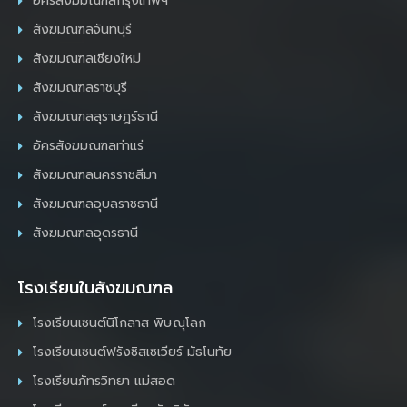
อัครสังฆมณฑลกรุงเทพฯ
สังฆมณฑลจันทบุรี
สังฆมณฑลเชียงใหม่
สังฆมณฑลราชบุรี
สังฆมณฑลสุราษฎร์ธานี
อัครสังฆมณฑลท่าแร่
สังฆมณฑลนครราชสีมา
สังฆมณฑลอุบลราชธานี
สังฆมณฑลอุดรธานี
โรงเรียนในสังฆมณฑล
โรงเรียนเซนต์นิโกลาส พิษณุโลก
โรงเรียนเซนต์ฟรังซิสเซเวียร์ มัธโนทัย
โรงเรียนภัทรวิทยา แม่สอด