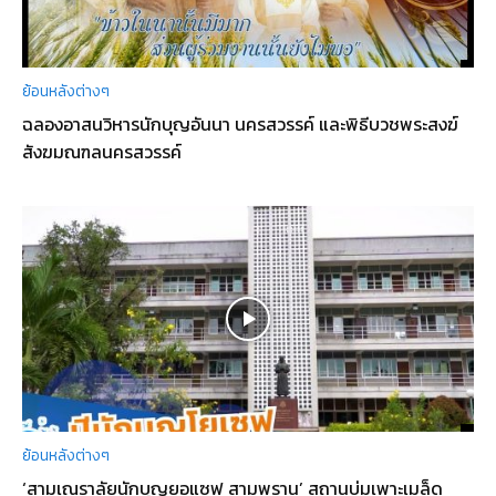
ย้อนหลังต่างๆ
ฉลองอาสนวิหารนักบุญอันนา นครสวรรค์ และพิธีบวชพระสงฆ์
สังฆมณฑลนครสวรรค์
ย้อนหลังต่างๆ
‘สามเณราลัยนักบุญยอแซฟ สามพราน’ สถานบ่มเพาะเมล็ด