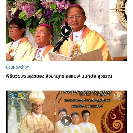
ย้อนหลังต่างๆ
พิธีบวชพระสงฆ์ของ สังฆานุกร ยอแซฟ นนท์ชัย สุวรรณ