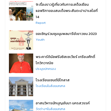
9 เรื่องราวรู้เกี่ยวกับการเสด็จเยือน
แอฟริกาของสมเด็จพระสันตะปาปาเลโอที่
14
Report
ขอเชิญร่วมชุมนุมพลมารีย์เยาวชน 2023
Youth
พระคาร์ดินัลฟรังซิสเซเวียร์ เกรียงศักดิ์
โกวิทวาณิช
ประมุขปกครอง
โรงเรียนเซนต์นิโกลาส
โรงเรียนในสังฆมณฑล
อาสนวิหารนักบุญอันนา นครสวรรค์
วัดต่างๆในสังฆมณฑล