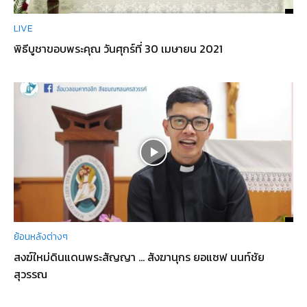
LIVE
พิธีบูชาขอบพระคุณ วันศุกร์ที่ 30 เมษายน 2021
ย้อนหลังต่างๆ
สงฆ์ใหม่ดินแดนพระสัญญา … สังฆานุกร ยอแซฟ นนท์ชัย
สุวรรณ