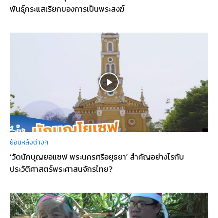
พันธุ์กระแสเรียกของการเป็นพระสงฆ์
ย้อนหลังต่างๆ
‘วัดนักบุญยอแซฟ พระนครศรีอยุธยา’ สำคัญอย่างไรกับ
ประวัติศาสตร์พระศาสนจักรไทย?